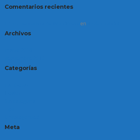
Comentarios recientes
Un comentarista de WordPress
en
¡Hola mundo!
Archivos
marzo 2018
septiembre 2016
Categorías
camisetas
Health
Sin categoría
Tips
Uncategorized
Meta