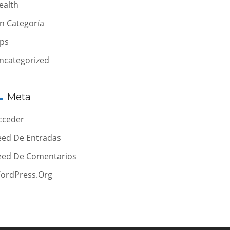
ealth
in Categoría
ips
ncategorized
Meta
cceder
eed De Entradas
eed De Comentarios
ordPress.org