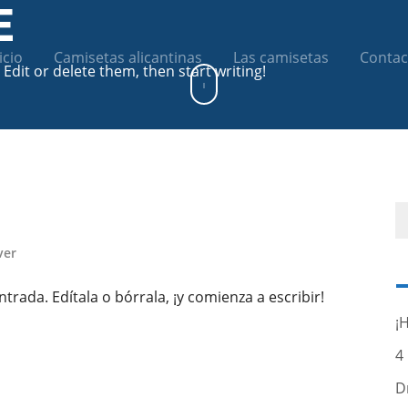
E
icio
Camisetas alicantinas
Las camisetas
Contac
 Edit or delete them, then start writing!
ver
rada. Edítala o bórrala, ¡y comienza a escribir!
¡
4
D