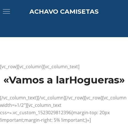
ACHAVO CAMISETAS
[vc_row][vc_column][vc_column_text]
«Vamos a larHogueras»
[/vc_column_text][/vc_column][/vc_row][vc_row][vc_column
width=»1/2″][vc_column_text
css=».vc_custom_1523029812396{margin-top: 20px
!important;margin-right: 5% !important;}»]