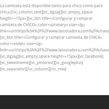
La camiseta está disponible tanto para chico como para
chica.[/vc_column_text][vc_zigzag][vc_empty_space
height=»15px»][vc_btn title=»Configurar y comprar
camiseta de CHICO» color=»primary» size=»lg»
link=»url:https%3A%2F%2Fwww.latostadora.com%2FAchavo
[vc_btn title=»Configurar y comprar camiseta de CHICA»
color=»violet» size=»lg»
link=»url:https%3A%2F%2Fwww.latostadora.com%2FAchavo
[vc_zigzag][vc_empty_space height=»15px»][vc_facebook]
[vc_tweetmeme][vc_pinterest][vc_googleplus]
[vc_separator][/vc_column][/vc_row]