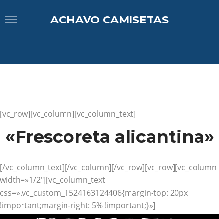
ACHAVO CAMISETAS
[vc_row][vc_column][vc_column_text]
«Frescoreta alicantina»
[/vc_column_text][/vc_column][/vc_row][vc_row][vc_column
width=»1/2″][vc_column_text
css=».vc_custom_1524163124406{margin-top: 20px
!important;margin-right: 5% !important;}»]