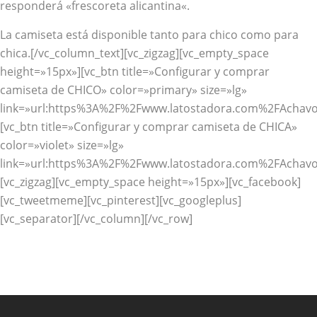
responderá «
frescoreta alicantina
«.
La camiseta está disponible tanto para chico como para
chica.[/vc_column_text][vc_zigzag][vc_empty_space
height=»15px»][vc_btn title=»Configurar y comprar
camiseta de CHICO» color=»primary» size=»lg»
link=»url:https%3A%2F%2Fwww.latostadora.com%2FAchavo
[vc_btn title=»Configurar y comprar camiseta de CHICA»
color=»violet» size=»lg»
link=»url:https%3A%2F%2Fwww.latostadora.com%2FAchavoC
[vc_zigzag][vc_empty_space height=»15px»][vc_facebook]
[vc_tweetmeme][vc_pinterest][vc_googleplus]
[vc_separator][/vc_column][/vc_row]